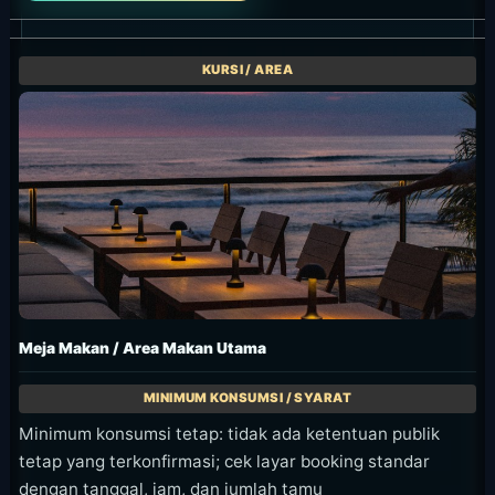
Meja Makan / Area Makan Utama
Minimum konsumsi tetap: tidak ada ketentuan publik
tetap yang terkonfirmasi; cek layar booking standar
dengan tanggal, jam, dan jumlah tamu
Tamu/waktu: cek di layar booking resmi
Deposit/F&B: deposit yang tampil masuk ke tagihan akhir
dan tidak dapat dikembalikan.
Untuk makan saja, jangan anggap ada minimum belanja
tetap untuk meja makan; cek jalur pemesanan biasa.
Tanyakan ketersediaan seat ini