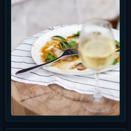
Spot Foto
Komposisi paling khas adalah daybed rendah,
payung, dan garis laut di belakang. Tempat ini
lebih kuat pada suasana pantai terbuka daripada
dekorasi berat.
Datang siang untuk foto yang lebih bersih dan
tenang, atau sekitar matahari terbenam jika ingin
suasana keramaian, musik, dan malam mulai