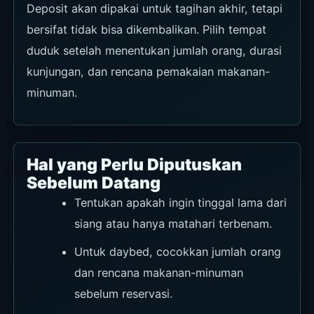
Sebelum Datang
Tentukan apakah ingin tinggal lama dari
siang atau hanya matahari terbenam.
Untuk daybed, cocokkan jumlah orang
dan rencana makanan-minuman
sebelum reservasi.
Lihat apakah tanggalnya hari normal
atau hari acara.
Sisakan waktu untuk lalu lintas Canggu
agar batas tunggu 15 menit tidak
menjadi masalah.
[Survei Beach Club] Bagaimana menurut Anda tentang tempat ini?
Ingin
Sudah pernah
Suka
Bukan untuk
Bagikan
Pilih & tutup
berkunjung
saya
3
2
1
Cara Booking dan Jalur
Jumlah yang ditampilkan menggabungkan reaksi anonim de