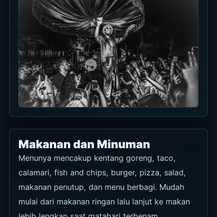
Makanan dan Minuman
Menunya mencakup kentang goreng, taco,
calamari, fish and chips, burger, pizza, salad,
makanan penutup, dan menu berbagi. Mudah
mulai dari makanan ringan lalu lanjut ke makan
lebih lengkap saat matahari terbenam.
Pilihan minumannya cocok untuk suasana ini,
seperti Aperol Slush, Watermelon Mint
Margarita, Sunset Margarita, dan koktail lain
untuk sore menuju matahari terbenam.