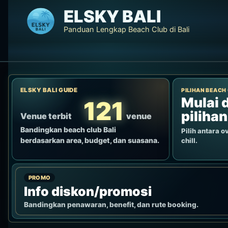
Lewati
ELSKY BALI
ke
Panduan Lengkap Beach Club di Bali
konten
ELSKY BALI GUIDE
PILIHAN BEACH
Mulai d
121
pilihan
Venue terbit
venue
Bandingkan beach club Bali
Pilih antara ov
berdasarkan area, budget, dan suasana.
chill.
PROMO
Info diskon/promosi
Bandingkan penawaran, benefit, dan rute booking.