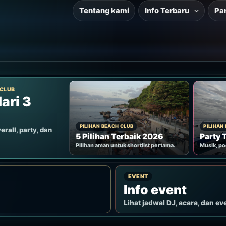
Tentang kami
Info Terbaru
Pa
 CLUB
ari 3
PILIHAN BEACH CLUB
PILIHAN
erall, party, dan
5 Pilihan Terbaik 2026
Party 
Pilihan aman untuk shortlist pertama.
Musik, po
EVENT
Info event
Lihat jadwal DJ, acara, dan ev