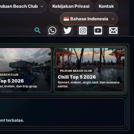
nduan Beach Club
Kebijakan Privasi
Kontak
Bahasa Indonesia
Cari
PILIHAN BEACH CLUB
 BEACH CLUB
Chill Top 5 2026
Top 5 2026
Sunset, makan, angin laut, dan suasana
ol, malam, dan trip grup.
santai.
ent terbatas.