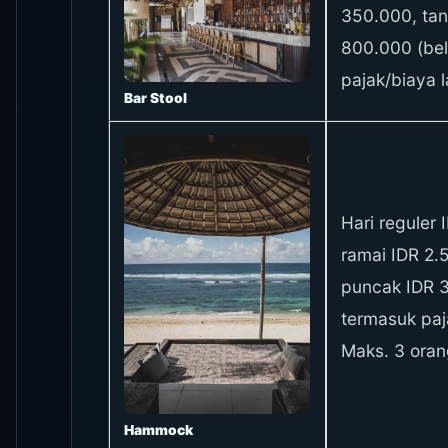
350.000, ta
800.000 (be
pajak/biaya 
Bar Stool
Hari reguler
ramai IDR 2.
puncak IDR 
termasuk paj
Maks. 3 oran
Hammock