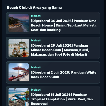
k
Beach Club di Area yang Sama
:
Melasti
[Diperbarui 30 Juli 2026] Panduan Uma
Beach House | Dining Tepi Laut Melasti,
Seat, dan Booking
Melasti
[Diperbarui 29 Juli 2026] Panduan
Minoo Beach Club | Suasana, Kursi,
Makanan, dan Spot Foto di Melasti
Melasti
[Diperbarui 2 Juli 2026] Panduan White
Rock Beach Club
Melasti
[Diperbarui 15 Juli 2026] Panduan
Tropical Temptation | Kursi, Pool, dan
Reservasi