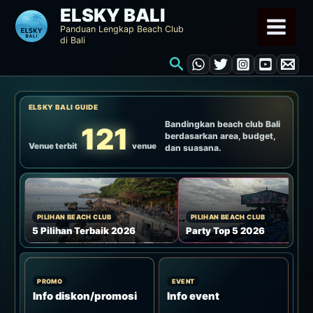
Lewati
ELSKY BALI
ke
Panduan Lengkap Beach Club
di Bali
konten
Cari
ELSKY BALI GUIDE
Bandingkan beach club Bali
121
berdasarkan area, budget,
Venue terbit
venue
dan suasana.
PILIHAN BEACH CLUB
PILIHAN BEACH CLUB
5 Pilihan Terbaik 2026
Party Top 5 2026
PROMO
EVENT
Info diskon/promosi
Info event