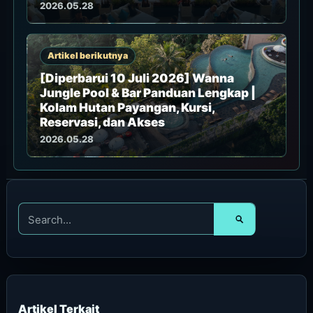
2026.05.28
Artikel berikutnya
[Diperbarui 10 Juli 2026] Wanna
Jungle Pool & Bar Panduan Lengkap |
Kolam Hutan Payangan, Kursi,
Reservasi, dan Akses
2026.05.28
C
a
r
i
u
n
t
u