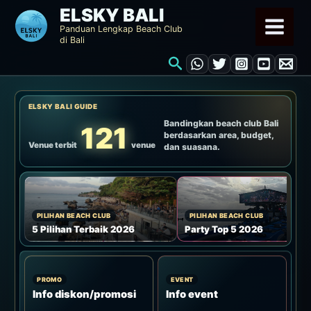
Lewati
ELSKY BALI
ke
Panduan Lengkap Beach Club
di Bali
konten
Cari
ELSKY BALI GUIDE
Bandingkan beach club Bali
121
berdasarkan area, budget,
Venue terbit
venue
dan suasana.
PILIHAN BEACH CLUB
PILIHAN BEACH CLUB
5 Pilihan Terbaik 2026
Party Top 5 2026
PROMO
EVENT
Info diskon/promosi
Info event