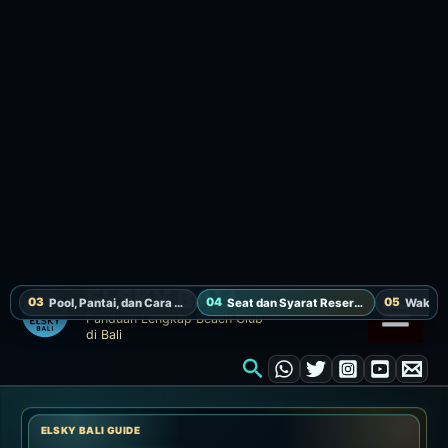
dikenakan tambahan minimum spend IDR 1.000.000++.
Tersedia 9am-10pm.
Penggunaan sunbed untuk dua orang, waktu poolside
yang lebih tenang, makanan ringan dan minuman.
Tanyakan ketersediaan seat ini