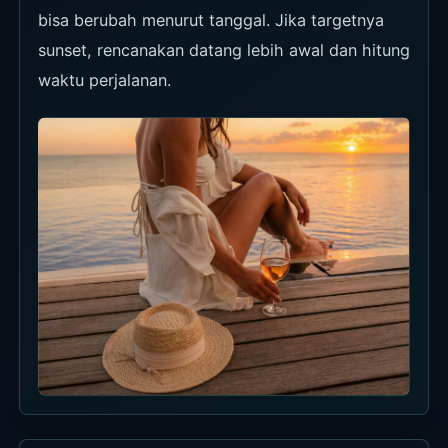
lalu dinner seafood di Sundara.
Waktu
Bulanan, 18.00-21.00
Harga
IDR 1.500.000++ per orang, belum
termasuk minuman.
Area
Jimbaran
Lihat detail acara
Rio Sidik LIVE at Sundara
Live music Sabtu akhir bulan bersama trumpeter Rio
Sidik, memadukan soul, funk, dan smooth jazz di
tepi pantai.