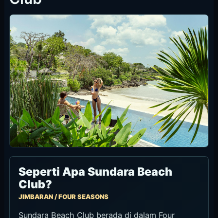
Sunday Pink Brunch
Setiap Minggu 11:30-15:00 di Sundara; Four Seasons
mencantumkan 11:30-15:30. Resmi Sundara: Pink
Indulgence IDR 1.250.000/orang dan Whispers in Pink IDR
3.800.000 untuk dua orang. Four Seasons juga
mencantumkan harga mulai IDR 1.250.000 per adult, IDR
625.000 per teen usia 13-17, dan free-flow alcohol