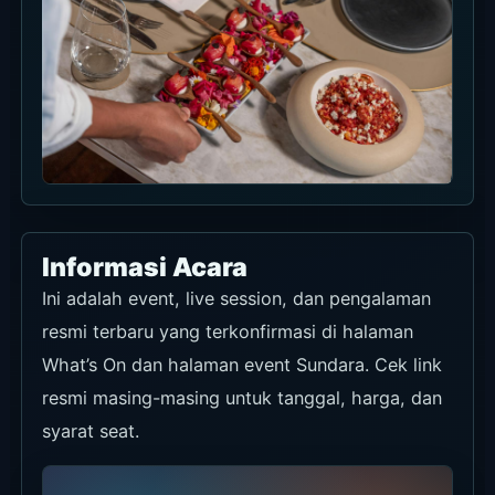
tanyakan ketersediaannya lewat jalur
booking resmi.
Untuk Sunday Pink Brunch, tentukan
apakah memakai diskon 10% outfit pink
dan apakah perlu add-on free-flow.
Jika membayar dengan kartu BCA yang
sesuai, cek syarat diskon 20% Beautiful
Bali sebelum bill.
Saat memakai Klook atau KKday untuk
dining package, cek inclusion, tanggal,
dan aturan pembatalan di halaman
produk.
Jika pulang malam dari Jimbaran,
pisahkan rencana transport dari