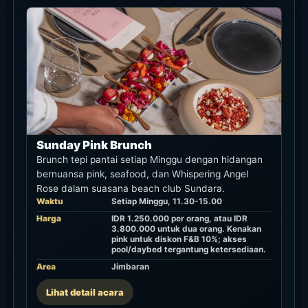
brunch resmi, A Day At The Bay, daybed, atau
akses pool, tetap konfirmasi syaratnya lewat
reservasi atau kontak resmi.
Form reservasi resmi
Rekomendasi
★★★★★
Syarat penggunaan
Mulai dari sini untuk dining reguler, Sunday
Pink Brunch, A Day At The Bay, serta rencana
daybed atau akses pool.
Tautan
Buka reservasi resmi