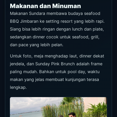
Waktu
Sabtu terakhir setiap bulan, 18.30-
21.00
Harga
Konfirmasi syarat seat dan dining
melalui link booking resmi.
Area
Jimbaran
Lihat detail acara
Sundown Social Cocktails
Ritual cocktail golden hour setiap hari dengan
minuman pilihan, view laut, dan suasana sunset
Sundara.