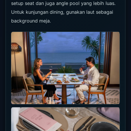
atau special
Setiap
Minggu;
event.
Minggu;
belum ada
belum ada
tanggal akhir
Masa berlaku
tanggal akhir
Berlaku 1 Juni
Lihat
2026-31 Mei
syarat
Lihat
resmi
2027
syarat
resmi
Lihat
syarat
resmi
Hal yang Perlu Diputuskan
Sebelum Datang
Pilih dulu antara Sunday Pink Brunch, A
Day At The Bay selain Minggu, atau
dining / dinner reguler.
Jika pool atau daybed penting,