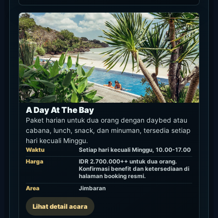
WhatsApp resmi
Rekomendasi
★★★★☆
Syarat penggunaan
Gunakan untuk cek availability hari itu, daybed
atau akses pool, perubahan jumlah tamu, dan
ketentuan event day.
Tautan
Cek via WhatsApp
Telepon
Rekomendasi