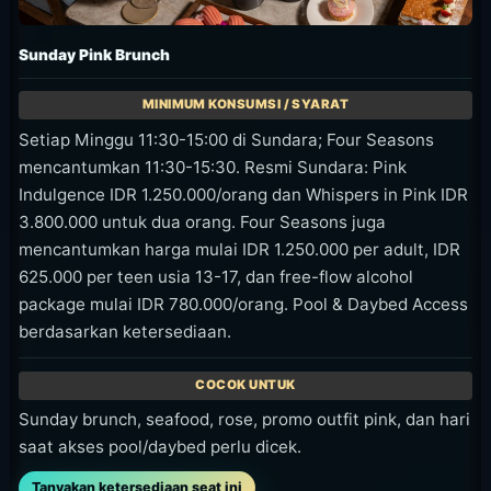
Waktu
Setiap Minggu, 11.30-15.00
Harga
IDR 1.250.000 per orang, atau IDR
3.800.000 untuk dua orang. Kenakan
pink untuk diskon F&B 10%; akses
pool/daybed tergantung ketersediaan.
Area
Jimbaran
Lihat detail acara
A Day At The Bay
Paket harian untuk dua orang dengan daybed atau
cabana, lunch, snack, dan minuman, tersedia setiap