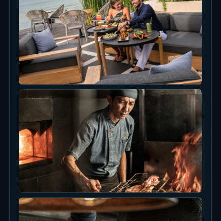
Waktu
Setiap hari, 17.00-19.00
Harga
Cek menu resmi untuk cocktail yang
berlaku dan harga terbaru.
Area
Jimbaran
Lihat detail acara
Diskon dan Promo yang Berlaku
Hanya offer yang saat ini terkonfirmasi di
halaman resmi atau partner resmi yang
ditampilkan. Cek ulang seat, tanggal, dan syarat
pembayaran sebelum booking.