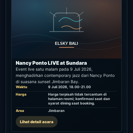
booking meja.
Cara Reservasi dan Jalur
Booking yang Disarankan
Sundara dapat menangani dining reguler, Sunday
Pink Brunch, A Day At The Bay, serta
pertanyaan daybed atau akses pool lewat form
reservasi resmi. Untuk availability mendesak,
perubahan hari itu, jumlah tamu, atau ketentuan
event day, konfirmasi langsung lewat WhatsApp
resmi, telepon, atau email.
Klook dan KKday dipakai untuk paket lunch atau
dinner Sundara. Jika rencana bergantung pada