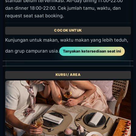
Waktu
9 Juli 2026, 18.00-21.00
Harga
Harga terpisah tidak tercantum di
halaman resmi; konfirmasi seat dan
syarat dining saat booking.
Area
Jimbaran
Lihat detail acara
Sunday Pink Brunch
Brunch tepi pantai setiap Minggu dengan hidangan
bernuansa pink, seafood, dan Whispering Angel
Rose dalam suasana beach club Sundara.