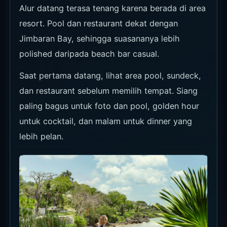
Waktu Kunjungan yang
Disarankan
Untuk pool time dan view siang, mulai dari siang
sampai awal sore. Untuk dining dan suasana
menjelang malam, datang lebih sore. Konfirmasi
syarat seat dan akses pool saat booking karena
bisa berubah menurut tanggal. Jika targetnya
sunset, rencanakan datang lebih awal dan hitung
waktu perjalanan.