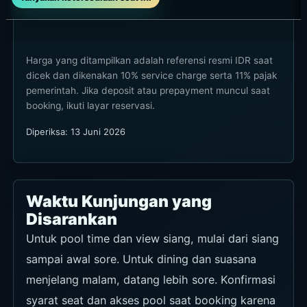
hari kecuali Minggu.
Waktu
Setiap hari kecuali Minggu, 10.00-17.00
Harga
IDR 2.700.000++ untuk dua orang.
Konfirmasi benefit dan ketersediaan di
halaman booking resmi.
Area
Jimbaran
Lihat detail acara
Chef’s Table by Chef David Gavin
Chef’s table bulanan oleh Chef de Cuisine David
Gavin, dimulai dengan welcome gathering di TELU