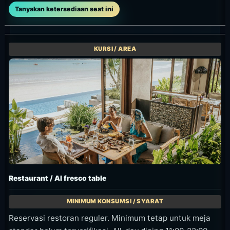
resmi terbaru yang terkonfirmasi di halaman
What’s On dan halaman event Sundara. Cek link
resmi masing-masing untuk tanggal, harga, dan
syarat seat.
Nancy Ponto LIVE at Sundara
Event live satu malam pada 9 Juli 2026,
menghadirkan contemporary jazz dari Nancy Ponto
di suasana sunset Jimbaran Bay.