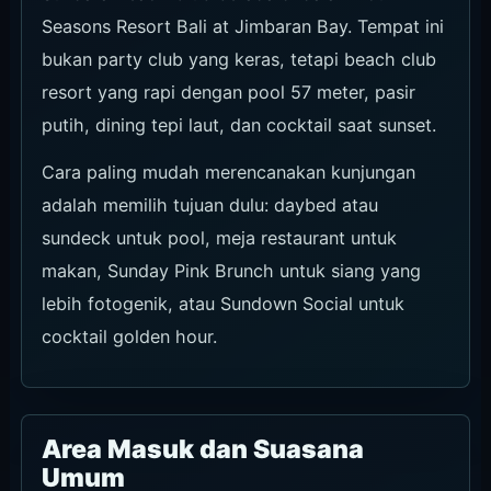
package mulai IDR 780.000/orang. Pool & Daybed Access
berdasarkan ketersediaan.
Sunday brunch, seafood, rose, promo outfit pink, dan hari
saat akses pool/daybed perlu dicek.
Tanyakan ketersediaan seat ini
Harga yang ditampilkan adalah referensi resmi IDR saat
dicek dan dikenakan 10% service charge serta 11% pajak
pemerintah. Jika deposit atau prepayment muncul saat
booking, ikuti layar reservasi.
Diperiksa: 13 Juni 2026