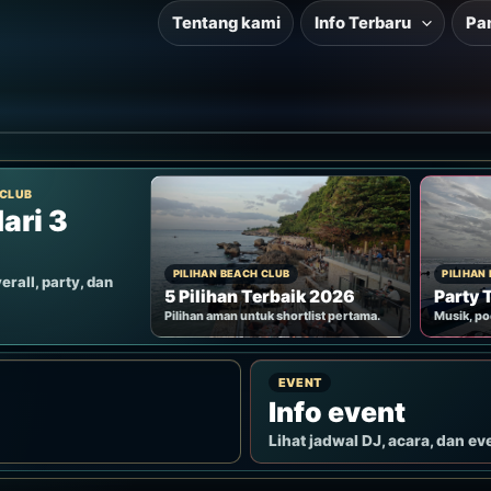
Tentang kami
Info Terbaru
Pa
 CLUB
ari 3
PILIHAN BEACH CLUB
PILIHAN
erall, party, dan
5 Pilihan Terbaik 2026
Party 
Pilihan aman untuk shortlist pertama.
Musik, po
EVENT
Info event
Lihat jadwal DJ, acara, dan ev