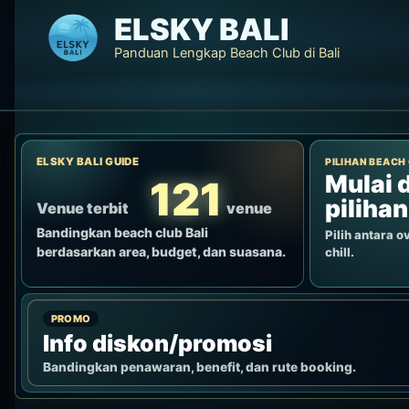
Lewati
ELSKY BALI
ke
Panduan Lengkap Beach Club di Bali
konten
ELSKY BALI GUIDE
PILIHAN BEACH
Mulai d
121
pilihan
Venue terbit
venue
Bandingkan beach club Bali
Pilih antara ov
berdasarkan area, budget, dan suasana.
chill.
PROMO
Info diskon/promosi
Bandingkan penawaran, benefit, dan rute booking.