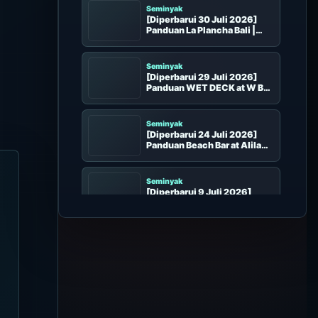
Seminyak
[Diperbarui 30 Juli 2026]
Panduan La Plancha Bali |
Sunset Seminyak, Beanbag,
dan Booking
Seminyak
[Diperbarui 29 Juli 2026]
Panduan WET DECK at W Bali
Seminyak | Poolside Deck,
Sunset, dan Booking
Seminyak
[Diperbarui 24 Juli 2026]
Panduan Beach Bar at Alila
Seminyak | Pool, Day Pass,
dan Sunset
Seminyak
[Diperbarui 9 Juli 2026]
Panduan Cocoon Day Club
Seminyak
[Diperbarui 8 Juli 2026]
Panduan KU DE TA | Seat,
Dining, dan Booking Sunset
Seminyak
[Diperbarui 8 Juli 2026]
Panduan Infinity Beach Club