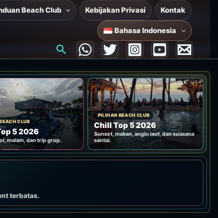
nduan Beach Club
Kebijakan Privasi
Kontak
Bahasa Indonesia
Cari
PILIHAN BEACH CLUB
 BEACH CLUB
Chill Top 5 2026
Top 5 2026
Sunset, makan, angin laut, dan suasana
ol, malam, dan trip grup.
santai.
ent terbatas.