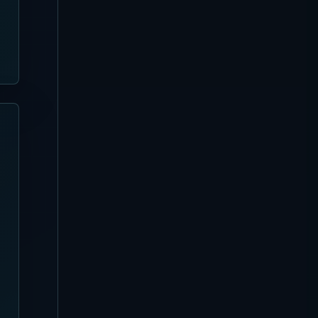
Canggu
[Diperbarui 3 Agustus 2026]
Panduan Favela Chic Beach
Club
Sanur
[Diperbarui 3 Agustus 2026]
Panduan Pier Eight Bali |
Dining Pantai Sanur dan
Seafood BBQ