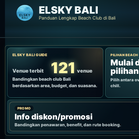
Lewati
ELSKY BALI
ke
Panduan Lengkap Beach Club di Bali
konten
ELSKY BALI GUIDE
PILIHAN BEACH
Mulai d
121
pilihan
Venue terbit
venue
Bandingkan beach club Bali
Pilih antara ov
berdasarkan area, budget, dan suasana.
chill.
PROMO
Info diskon/promosi
Bandingkan penawaran, benefit, dan rute booking.