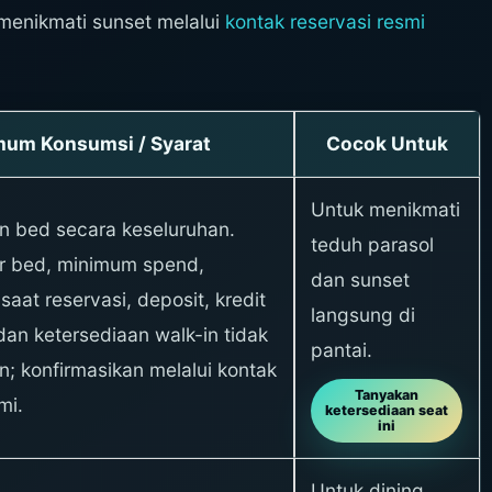
 menikmati sunset melalui
kontak reservasi resmi
mum Konsumsi / Syarat
Cocok Untuk
Untuk menikmati
un bed secara keseluruhan.
teduh parasol
r bed, minimum spend,
dan sunset
aat reservasi, deposit, kredit
langsung di
dan ketersediaan walk-in tidak
pantai.
n; konfirmasikan melalui kontak
Tanyakan
mi.
ketersediaan seat
ini
Untuk dining