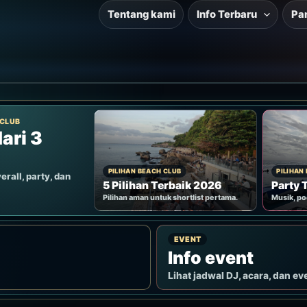
Tentang kami
Info Terbaru
Pa
 CLUB
ari 3
PILIHAN BEACH CLUB
PILIHAN
erall, party, dan
5 Pilihan Terbaik 2026
Party 
Pilihan aman untuk shortlist pertama.
Musik, po
EVENT
Info event
Lihat jadwal DJ, acara, dan ev