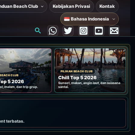
nduan Beach Club
Kebijakan Privasi
Kontak
Bahasa Indonesia
Cari
PILIHAN BEACH CLUB
 BEACH CLUB
Chill Top 5 2026
Top 5 2026
Sunset, makan, angin laut, dan suasana
ol, malam, dan trip grup.
santai.
ent terbatas.